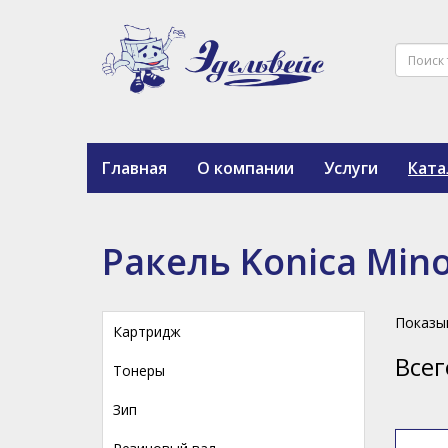
Главная
О компании
Услуги
Ката
Ракель Konica Mino
Показы
Картридж
Всег
Тонеры
Зип