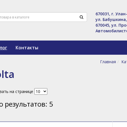
670031, г. Улан
ул. Бабушкина,
670045, ул. Пр
Автомобилисто
лог
Контакты
Главная
Ка
lta
вать на странице
о результатов:
5