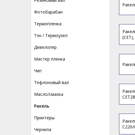
Резиновый вал
Ракел
Фотобарабан
Термопленка
Ракел
Тэн / Термоузел
(CET)
Девелопер
Мастер пленка
Ракел
Чип
Тефлоновый вал
Ракел
Масло/смазка
CET28
Ракель
Принтеры
Ракел
C220/
Чернила