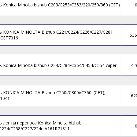
ь Konica Minolta bizhub C203/C253/C353/220/250/360 (CET)
ь KONICA MINOLTA Bizhub C221/C224/C226/C227/C281
535
, CET7016
ь Konica Minolta bizhub C224/C284/C364/C454/C554 wiper
42
ь KONICA MINOLTA Bizhub C250i/C300i/C360i (CET),
62
1041
ь ленты переноса Konica Minolta bizhub
C224/C258/C227/224e A161R71311