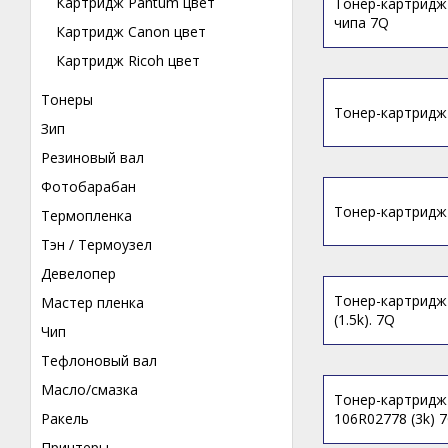
Картридж Pantum цвет
Тонер-картридж 
чипа 7Q
Картридж Canon цвет
Картридж Ricoh цвет
Тонеры
Тонер-картридж 
Зип
Резиновый вал
Фотобарабан
Тонер-картридж X
Термопленка
Тэн / Термоузел
Девелопер
Тонер-картридж 
Мастер пленка
(1.5k). 7Q
Чип
Тефлоновый вал
Масло/смазка
Тонер-картридж 
Ракель
106R02778 (3k) 
Принтеры