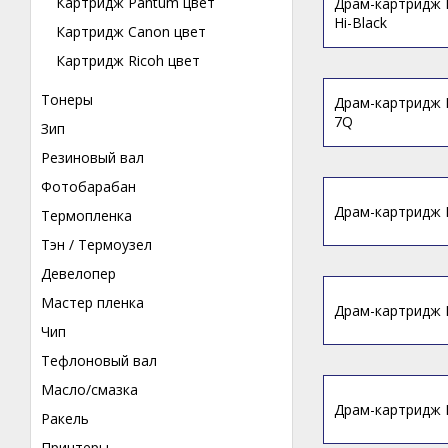
Картридж Pantum цвет
Драм-картридж B
Hi-Black
Картридж Canon цвет
Картридж Ricoh цвет
Тонеры
Драм-картридж B
7Q
Зип
Резиновый вал
Фотобарабан
Драм-картридж B
Термопленка
Тэн / Термоузел
Девелопер
Мастер пленка
Драм-картридж B
Чип
Тефлоновый вал
Масло/смазка
Драм-картридж B
Ракель
Принтеры