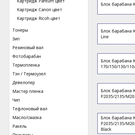
Картридж Pantum цвет
Блок барабана K
Картридж Canon цвет
Картридж Ricoh цвет
Тонеры
Блок барабана K
Line
Зип
Резиновый вал
Фотобарабан
Блок барабана K
Термопленка
170/150/130/110/
Тэн / Термоузел
Девелопер
Блок барабана K
Мастер пленка
P2035/2135/M203
Чип
Тефлоновый вал
Масло/смазка
Блок барабана K
P2035/2135/M203
Ракель
Black
Принтеры